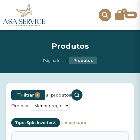
0
Produtos
›
Página Inicial
Produtos
Filtrar
81 produtos
1
Ordenar:
Tipo: Split Inverter
Limpar tudo