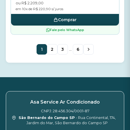
ou R$ 2.209,00
em 10x de R$ 220,90 s/ juros
Comprar
Fale pelo WhatsApp
1
2
3
...
6
Asa Service Ar Condicionado
CNPJ: 28.456.304/0001-87
São Bernardo do Campo SP
- Rua Continental, 174,
Jardim do Mar, São Bernardo do Campo SP