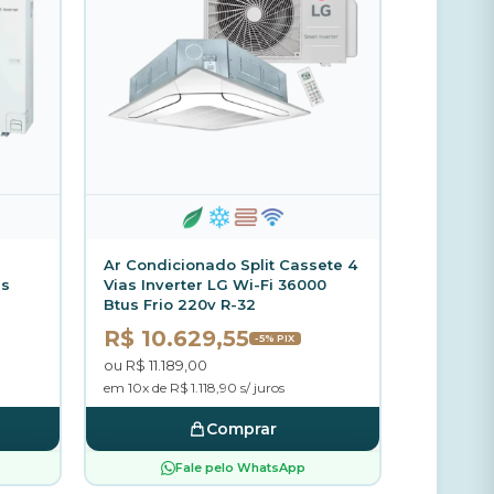
Ar Condicionado Split Cassete 4
us
Vias Inverter LG Wi-Fi 36000
Btus Frio 220v R-32
R$ 10.629,55
-5% PIX
ou R$ 11.189,00
em 10x de R$ 1.118,90 s/ juros
Comprar
Fale pelo WhatsApp