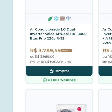
Ar Condicionado LG Dual
Ar C
Inverter Voice ArtCool +IA 18000
Inver
Btus Frio 220v R-32
+IA 1
220v
R$ 3.789,55
R$ 
-5% PIX
ou R$ 3.989,00
ou R$
em 10x de R$ 398,90 s/ juros
em 10x
Comprar
Fale pelo WhatsApp