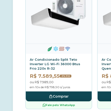
Ar Condicionado Split Teto
Ar Co
Inverter LG Wi-Fi 36000 Btus
Inver
Frio 220v R-32
Quent
R$ 7.589,55
R$ 
-5% PIX
ou R$ 7.989,00
ou R$
em 10x de R$ 798,90 s/ juros
em 10x
Comprar
Fale pelo WhatsApp