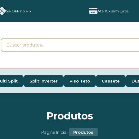
5% OFF no Pix
Até 10x sem juros
ulti Split
Split Inverter
Piso Teto
Cassete
Du
Produtos
›
Página Inicial
Produtos