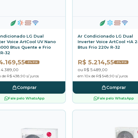
ondicionado LG Dual
Ar Condicionado LG Dual
ter Voice ArtCool UV Nano
Inverter Voice ArtCool +IA 
8000 Btus Quente e Frio
Btus Frio 220v R-32
 R-32
4.169,55
R$ 5.214,55
-5% PIX
-5% PIX
 4.389,00
ou R$ 5.489,00
 de R$ 438,90 s/ juros
em 10x de R$ 548,90 s/ juros
Comprar
Comprar
Fale pelo WhatsApp
Fale pelo WhatsApp