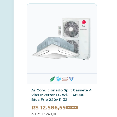
Ar Condicionado Split Cassete 4
Vias Inverter LG Wi-Fi 48000
Btus Frio 220v R-32
R$ 12.586,55
-5% PIX
ou R$ 13.249,00