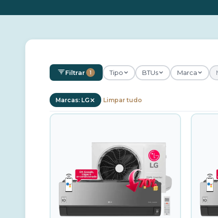
Filtrar
Tipo
BTUs
Marca
1
Marcas: LG
Limpar tudo