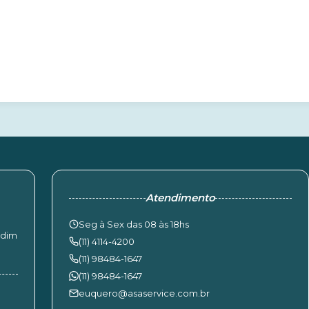
Atendimento
Seg à Sex das 08 às 18hs
rdim
(11) 4114-4200
(11) 98484-1647
(11) 98484-1647
euquero@asaservice.com.br