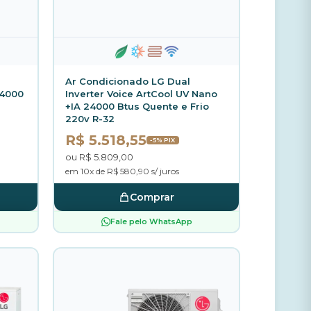
Ar Condicionado LG Dual
24000
Inverter Voice ArtCool UV Nano
+IA 24000 Btus Quente e Frio
220v R-32
R$ 5.518,55
-5% PIX
ou R$ 5.809,00
em 10x de R$ 580,90 s/ juros
Comprar
Fale pelo WhatsApp