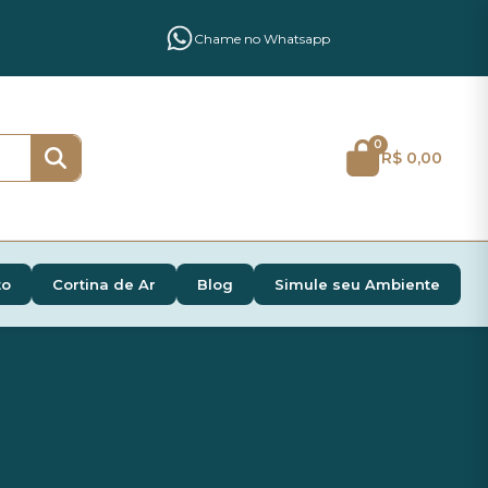
Chame no Whatsapp
0
R$ 0,00
to
Cortina de Ar
Blog
Simule seu Ambiente