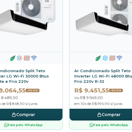
ndicionado Split Teto
Ar Condicionado Split Teto
ter LG Wi-Fi 30000 Btus
Inverter LG Wi-Fi 48000 Bt
e e Frio 220v
Frio 220v R-32
8.064,55
R$ 9.451,55
-5% PIX
-5% PIX
 8.489,00
ou R$ 9.949,00
 de R$ 848,90 s/ juros
em 10x de R$ 994,90 s/ juros
Comprar
Comprar
Fale pelo WhatsApp
Fale pelo WhatsApp