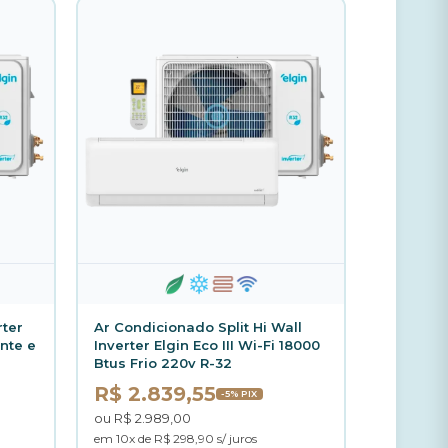
rter
Ar Condicionado Split Hi Wall
ente e
Inverter Elgin Eco III Wi-Fi 18000
Btus Frio 220v R-32
R$ 2.839,55
-5% PIX
ou R$ 2.989,00
em 10x de R$ 298,90 s/ juros