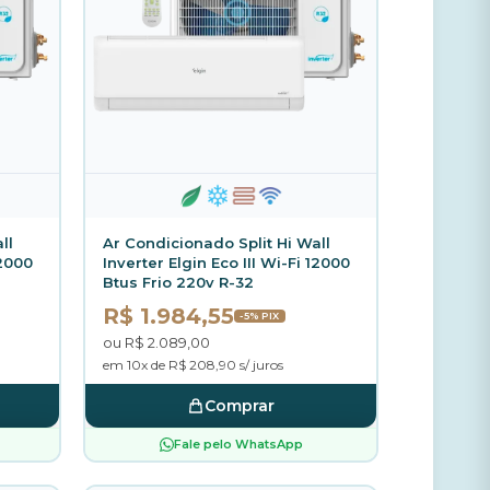
ll
Ar Condicionado Split Hi Wall
12000
Inverter Elgin Eco III Wi-Fi 12000
Btus Frio 220v R-32
R$ 1.984,55
-5% PIX
ou R$ 2.089,00
em 10x de R$ 208,90 s/ juros
Comprar
Fale pelo WhatsApp