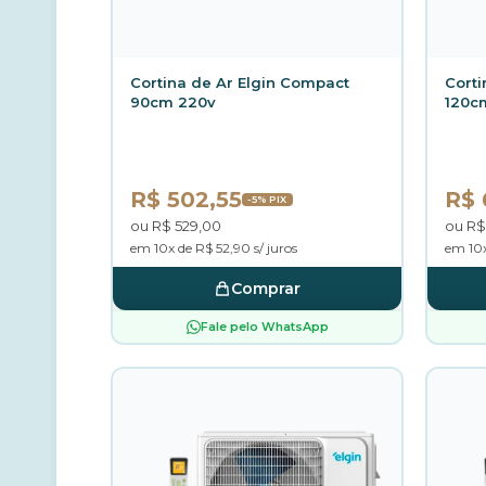
Cortina de Ar Elgin Compact
Corti
90cm 220v
120c
R$ 502,55
R$ 
-5% PIX
ou R$ 529,00
ou R$
em 10x de R$ 52,90 s/ juros
em 10x
Comprar
Fale pelo WhatsApp