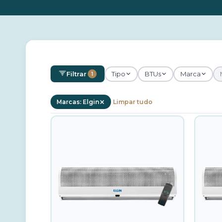
Filtrar
Tipo
BTUs
Marca
1
Marcas: Elgin
Limpar tudo