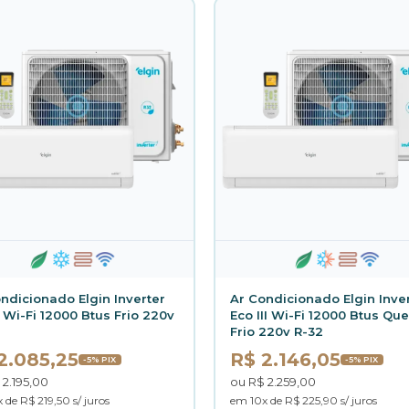
ndicionado Elgin Inverter
Ar Condicionado Elgin Inve
I Wi-Fi 12000 Btus Frio 220v
Eco III Wi-Fi 12000 Btus Qu
Frio 220v R-32
2.085,25
R$ 2.146,05
-5% PIX
-5% PIX
 2.195,00
ou R$ 2.259,00
 de R$ 219,50 s/ juros
em 10x de R$ 225,90 s/ juros