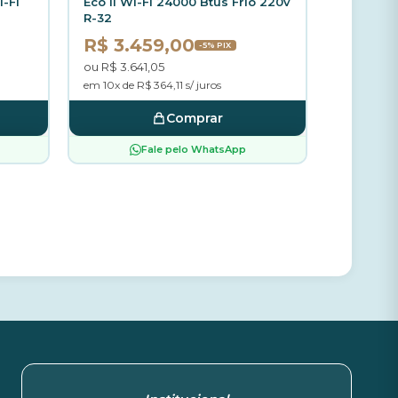
i-Fi
Eco II Wi-Fi 24000 Btus Frio 220v
R-32
R$ 3.459,00
-5% PIX
ou R$ 3.641,05
em 10x de R$ 364,11 s/ juros
Comprar
Fale pelo WhatsApp