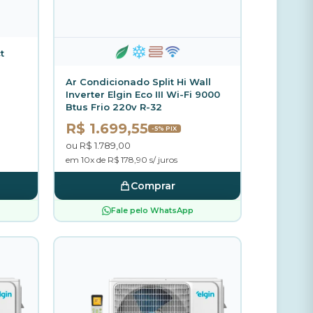
t
Ar Condicionado Split Hi Wall
Inverter Elgin Eco III Wi-Fi 9000
Btus Frio 220v R-32
R$ 1.699,55
-5% PIX
ou R$ 1.789,00
em 10x de R$ 178,90 s/ juros
Comprar
Fale pelo WhatsApp