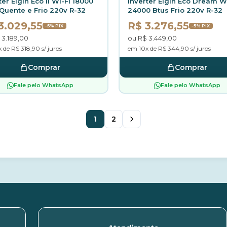
ter Elgin Eco II Wi-Fi 18000
Inverter Elgin Eco Dream W
Quente e Frio 220v R-32
24000 Btus Frio 220v R-32
3.029,55
R$ 3.276,55
-5% PIX
-5% PIX
 3.189,00
ou R$ 3.449,00
 de R$ 318,90 s/ juros
em 10x de R$ 344,90 s/ juros
Comprar
Comprar
Fale pelo WhatsApp
Fale pelo WhatsApp
1
2