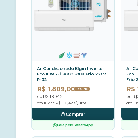
Ar Condicionado Elgin Inverter
Ar Co
Eco II Wi-Fi 9000 Btus Frio 220v
Eco I
R-32
Frio 
R$ 1.809,00
R$ 
-5% PIX
ou R$ 1.904,21
ou R$
em 10x de R$ 190,42 s/ juros
em 10x
Comprar
Fale pelo WhatsApp