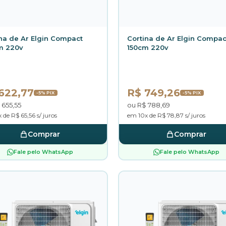
na de Ar Elgin Compact
Cortina de Ar Elgin Compac
m 220v
150cm 220v
622,77
R$ 749,26
-5% PIX
-5% PIX
 655,55
ou R$ 788,69
 de R$ 65,56 s/ juros
em 10x de R$ 78,87 s/ juros
Comprar
Comprar
Fale pelo WhatsApp
Fale pelo WhatsApp