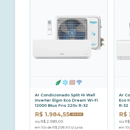
Ar Condicionado Split Hi Wall
Ar Co
Inverter Elgin Eco Dream Wi-Fi
Eco I
12000 Btus Frio 220v R-32
R-32
R$ 1.984,55
R$ 
-5% PIX
ou R$ 2.089,00
ou R$
em 10x de R$ 208,90 s/ juros
em 10x