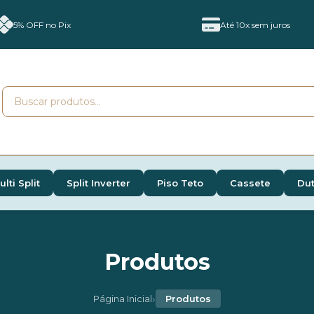
5% OFF no Pix
Até 10x sem juros
ulti Split
Split Inverter
Piso Teto
Cassete
Du
Produtos
›
Página Inicial
Produtos