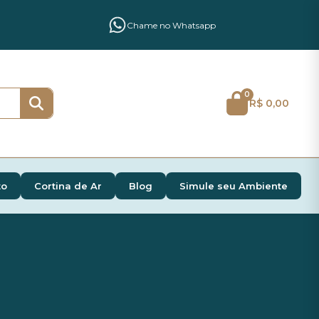
Chame no Whatsapp
0
R$ 0,00
to
Cortina de Ar
Blog
Simule seu Ambiente