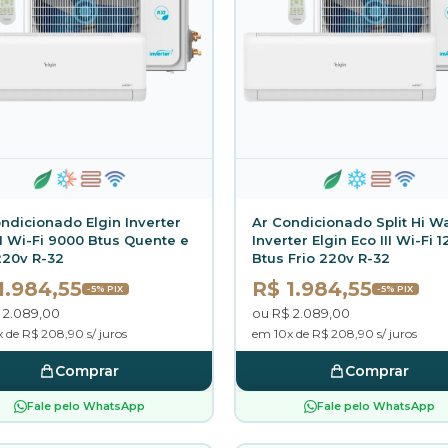
ndicionado Elgin Inverter
Ar Condicionado Split Hi Wa
II Wi-Fi 9000 Btus Quente e
Inverter Elgin Eco III Wi-Fi 
220v R-32
Btus Frio 220v R-32
1.984,55
R$ 1.984,55
-5% PIX
-5% PIX
 2.089,00
ou R$ 2.089,00
 de R$ 208,90 s/ juros
em 10x de R$ 208,90 s/ juros
Comprar
Comprar
Fale pelo WhatsApp
Fale pelo WhatsApp