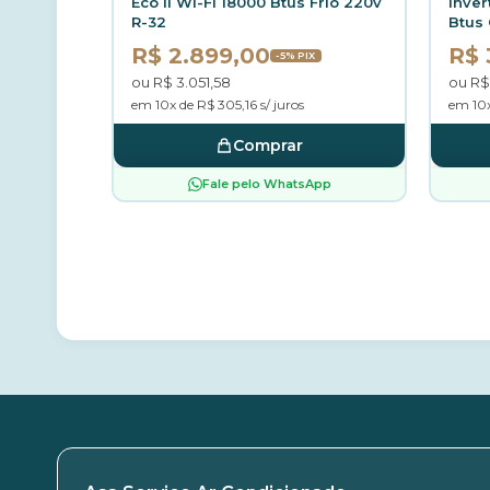
Eco II Wi-Fi 18000 Btus Frio 220v
Inver
R-32
Btus 
R$ 2.899,00
R$ 
-5% PIX
ou R$ 3.051,58
ou R$
em 10x de R$ 305,16 s/ juros
em 10x
Comprar
Fale pelo WhatsApp