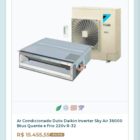
Ar Condicionado Duto Daikin Inverter Sky Air 36000
Btus Quente e Frio 220v R-32
R$ 15.455,55
-5% PIX