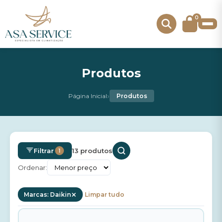
0
Produtos
›
Página Inicial
Produtos
Filtrar
13 produtos
1
Ordenar:
Marcas: Daikin
Limpar tudo