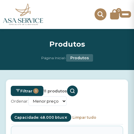
0
Produtos
›
Página Inicial
Produtos
Filtrar
11 produtos
1
Ordenar:
Capacidade: 48.000 btus
Limpar tudo