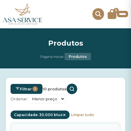
0
Produtos
›
Página Inicial
Produtos
Filtrar
10 produtos
1
Ordenar:
Capacidade: 30.000 btus
Limpar tudo