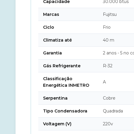
Capacidade
30.000 btus
Marcas
Fujitsu
Ciclo
Frio
Climatiza até
40 m
Garantia
2 anos - 5 no 
Gás Refrigerante
R-32
Classificação
A
Energética INMETRO
Serpentina
Cobre
Tipo Condensadora
Quadrada
Voltagem (V)
220v