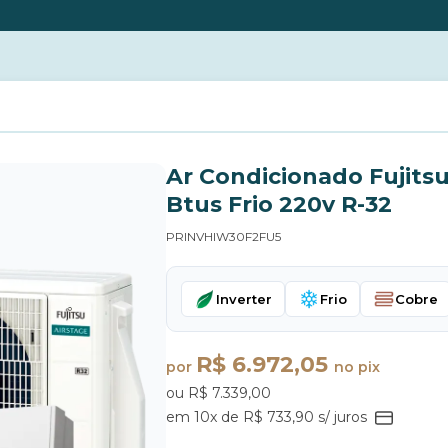
Ar Condicionado Fujits
Btus Frio 220v R-32
PRINVHIW30F2FU5
Inverter
Frio
Cobre
R$ 6.972,05
por
no pix
ou R$ 7.339,00
em 10x de R$ 733,90 s/ juros