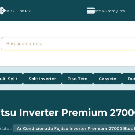
5% OFF no Pix
Até 10x sem juros
ulti Split
Split Inverter
Piso Teto
Cassete
Du
tsu Inverter Premium 2700
›
dutos
Ar Condicionado Fujitsu Inverter Premium 27000 Btus 