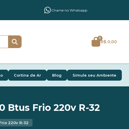
Chame no Whatsapp
0
R$ 0,00
to
Cortina de Ar
Blog
Simule seu Ambiente
0 Btus Frio 220v R-32
Frio 220v R-32