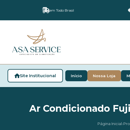
em Todo Brasil
Site Institucional
Início
Nossa Loja
M
Ar Condicionado Fuji
›
Página Inicial
Pro