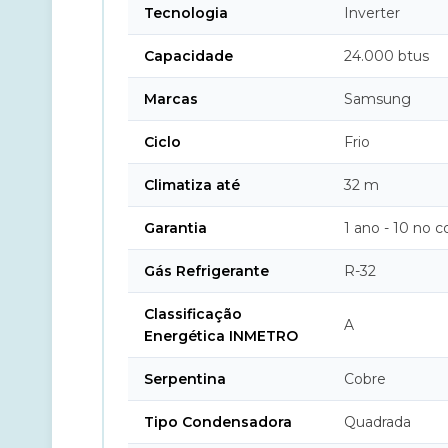
Tecnologia
Inverter
Capacidade
24.000 btus
Marcas
Samsung
Ciclo
Frio
Climatiza até
32 m
Garantia
1 ano - 10 no 
Gás Refrigerante
R-32
Classificação
A
Energética INMETRO
Serpentina
Cobre
Tipo Condensadora
Quadrada