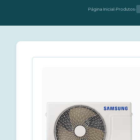
›
›
Página Inicial
Produtos