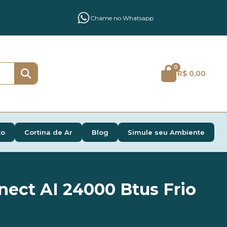
Chame no Whatsapp
0
R$ 0,00
to
Cortina de Ar
Blog
Simule seu Ambiente
ect AI 24000 Btus Frio