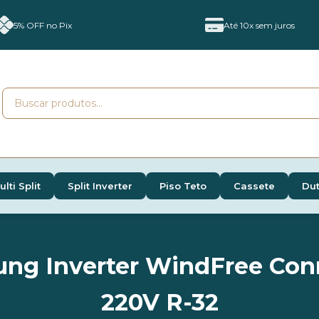
5% OFF no Pix
Até 10x sem juros
ulti Split
Split Inverter
Piso Teto
Cassete
Du
ng Inverter WindFree Conn
220V R-32